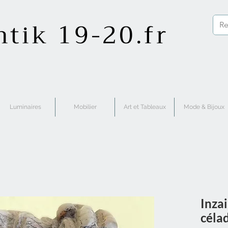
ntik 19-20.fr
Luminaires
Mobilier
Art et Tableaux
Mode & Bijoux
Inzai
céla