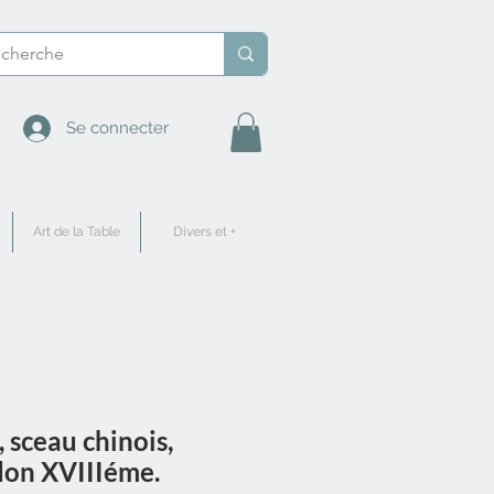
Se connecter
Art de la Table
Divers et +
, sceau chinois,
don XVIIIéme.