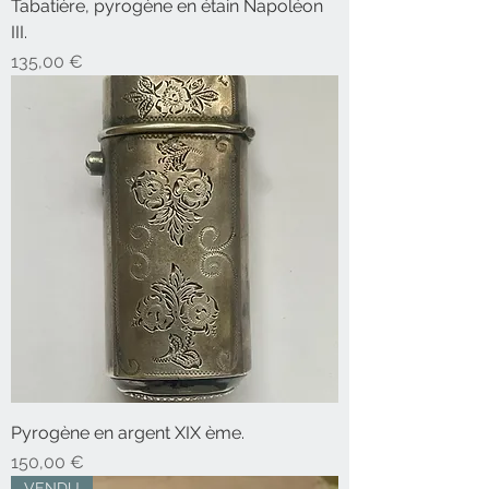
Tabatière, pyrogène en étain Napoléon
III.
Prix
135,00 €
Pyrogène en argent XIX ème.
Prix
150,00 €
VENDU