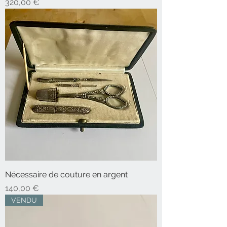
Prix
320,00 €
Nécessaire de couture en argent
Prix
140,00 €
VENDU