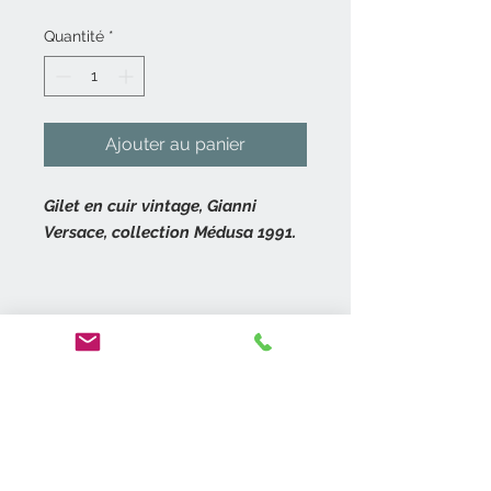
Quantité
*
Ajouter au panier
Gilet en cuir vintage, Gianni
Versace, collection Médusa 1991.
Gilet en cuir noir sans manches en
agneau plongé.
Gilet et col surpiqué point sellier.
Nous contacter
Entièrement décoré de clous doré
06 14 52 06 27
contact@antik19-20.fr
à décor de Médusa.
31400 Toulouse
Fermeture grace à 5 boutonnières
et 5 gros boutons Médusa.
Moyens de
Collection Médusa 1991.
paiement