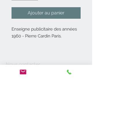
Ajouter au panier
Enseigne publicitaire des années
1960 - Pierre Cardin Paris.
Enseigne publicitaire de forme
réctangulaire double face.
Enseigne en plastique thermo-
Nous contacter
formé noir et rouge, lettres
06 14 52 06 27
contact@antik19-20.fr
argentée.
31400 Toulouse
Présence de la chainette pour
suspendre.
Moyens de
Enseigne creuse.
paiement
Pierre Cardin couturier iconique
des années 1960 /1970.
A propos de nous
En bon état, pas de casse, voir les
Vide-Maisons
photos.