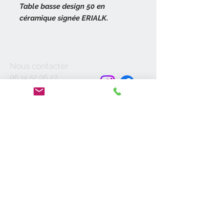
Table basse design 50 en
céramique signée ERIALK.
Table basse décorée de carreaux
en céramique, jaune et noir
vintage.
Nous contacter
Table datée 1957 et signée Erialk.
06 14 52 06 27
contact@antik19-20.fr
Sur les carreaux figure un animal
31400 Toulouse
stylisé.
Piètement en métal plein, en arc
Moyens de
de cercle.
paiement
En bon état d’origine voir les
photos.
A propos de nous
A rapprocher de Vallauris.
Vide-Maisons
Hauteur 45 cm.
Boutique
Largeur 50 cm.
Longueur 52 cm.
Page Contact