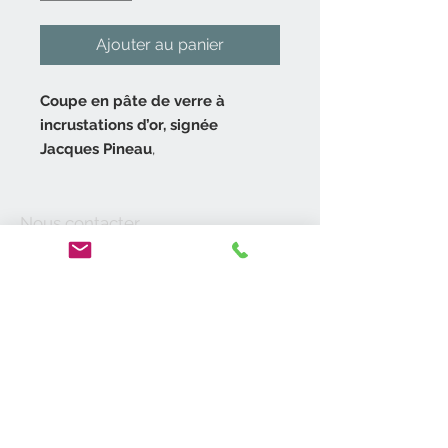
Ajouter au panier
Coupe en pâte de verre à
incrustations d’or, signée
Jacques Pineau
,
grand maître verrier du XXème
siècle.
Nous contacter
Coupe ou bol à fond rond.
06 14 52 06 27
contact@antik19-20.fr
Coupe en pâte de verre de
31400 Toulouse
couleur vieux rose avec des
inclusions de fil d’or.
Moyens de
Forme moderniste signé dessous
paiement
Jacques Pineau.
En parfait état pièce peu courante.
A propos de nous
Vide-Maisons
Diamètre 16 cm.