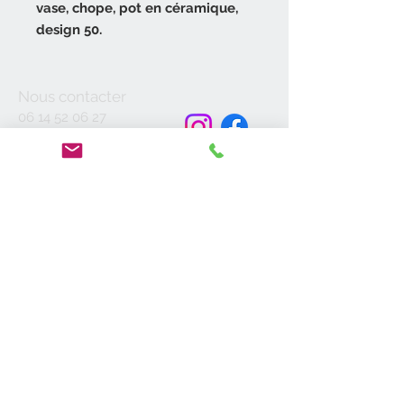
vase, chope, pot en céramique,
design 50.
Vase en céramique de couleur gris
à décor géométrique.
Nous contacter
Base de forme ronde, anse
06 14 52 06 27
contact@antik19-20.fr
latérale.
31400 Toulouse
Signature dessous atelier
DIEULEFIT Jacques POUCHAIN,
Moyens de
référencé.
paiement
Très belle pièce.
A propos de nous
Hauteur 11,8 cm.
Vide-Maisons
Largeur 11,3 cm.
Diamètre 9 cm.
Boutique
Authentic pot jug Jacques
Page Contact
POUCHAIN atelier DIEULEFIT
Confidentialité
ceramic design 50.