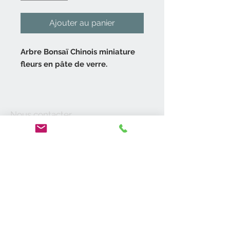
Ajouter au panier
Arbre Bonsaï Chinois miniature
fleurs en pâte de verre.
Mini arbre dans un pot en
céramique vert céladon.
Pot de forme rectangulaire
Nous contacter
recevant un arbre miniature.
06 14 52 06 27
contact@antik19-20.fr
Cerisier aux pétales formées par
31400 Toulouse
des pâtes de verre ainsi que le
feuillage.
Moyens de
Belle pièce décorative.
paiement
En bon état, un pétale a été cassé.
A propos de nous
Hauteur 16 cm.
Vide-Maisons
longueur 20 cm.