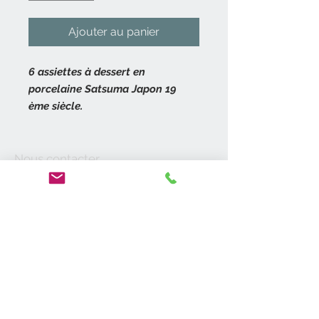
Ajouter au panier
6 assiettes à dessert en
porcelaine Satsuma Japon 19
ème siècle.
6 assiettes plates à dessert à
decor de dragon.
Nous contacter
Assiettes fond noir, décor à rehaut
06 14 52 06 27
contact@antik19-20.fr
d’or.
31400 Toulouse
Décor aux reliefs prononcé.
Chaque assiette est estampillée
Moyens de
d’un tampon rouge.
paiement
Assiettes époque meiji.
En bon état.
A propos de nous
Vide-Maisons
Diamètre 19 cm.